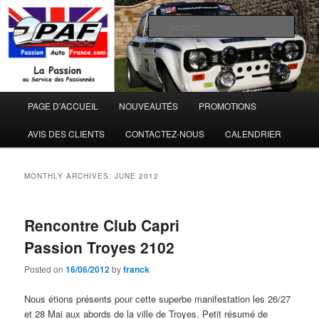
Sear
Passion Auto France
Main
PAGE D’ACCUEIL
NOUVEAUTÉS
PROMOTIONS
Skip
Skip
menu
AVIS DES CLIENTS
CONTACTEZ-NOUS
CALENDRIER
to
to
primary
secondary
MONTHLY ARCHIVES:
JUNE 2012
content
content
Rencontre Club Capri
Passion Troyes 2102
Posted on
16/06/2012
by
franck
Nous étions présents pour cette superbe manifestation les 26/27
et 28 Mai aux abords de la ville de Troyes. Petit résumé de