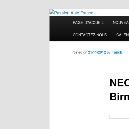
Main
PAGE D’ACCUEIL
NOUVEA
Skip
menu
Passion Auto
CONTACTEZ-NOUS
CALEN
to
primary
Posted on
21/11/2012
by
franck
content
NEC
Bir