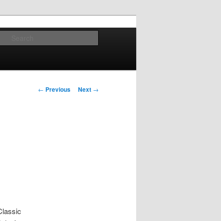
Search
Post
←
Previous
Next
→
navigation
lassic