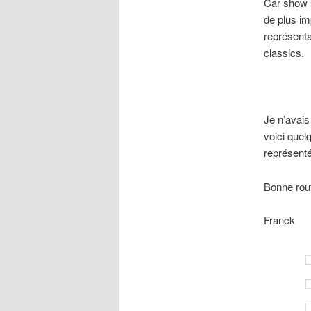
Car show 
de plus im
représenta
classics.
Je n’avais
voici quel
représenté
Bonne rou
Franck