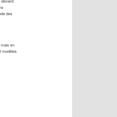
 devient
ns
onde des
s mais en
et modèles